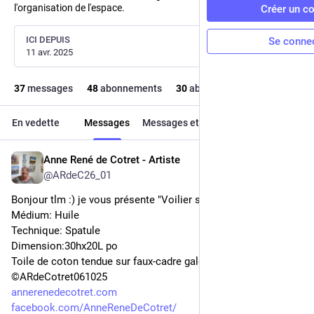
l'organisation de l'espace.
Créer un c
ICI DEPUIS
Se conne
11 avr. 2025
37
messages
48
abonnements
30
abonné·e·s
En vedette
Messages
Messages et réponses
Médias
Anne René de Cotret - Artiste
28 oct. 2025
@
ARdeC26_01
Bonjour tlm :) je vous présente "Voilier sur le Fjord" 
Médium: Huile
Technique: Spatule
Dimension:30hx20L po
Toile de coton tendue sur faux-cadre galerie
©ARdeCotret061025
annerenedecotret.com
facebook.com/AnneReneDeCotret/