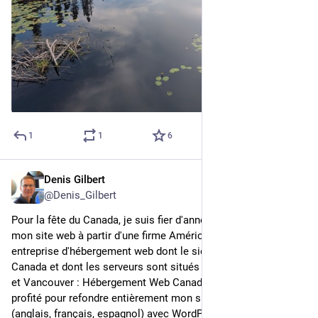
1
1
6
Denis Gilbert
30 juin 2025
@
Denis_Gilbert
Pour la fête du Canada, je suis fier d'annoncer que j'ai migré 
mon site web à partir d'une firme Américaine vers une 
entreprise d'hébergement web dont le siège social est au 
Canada et dont les serveurs sont situés à Montréal, Toronto 
et Vancouver : Hébergement Web Canada (WHC). J'en ai 
profité pour refondre entièrement mon site web trilingue 
(anglais, français, espagnol) avec WordPress, une 