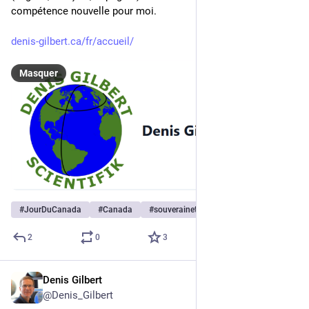
compétence nouvelle pour moi. 
denis-gilbert.ca/fr/accueil/
Masquer
#
JourDuCanada
#
Canada
#
souverainetédigitale
2
0
3
Denis Gilbert
16 juin 2025
@
Denis_Gilbert