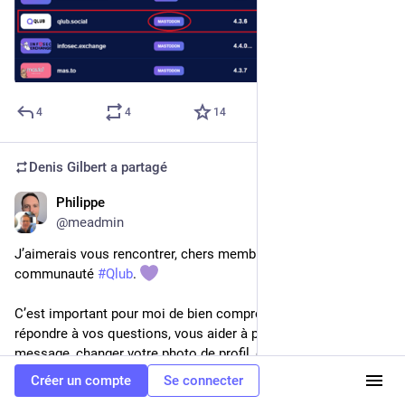
4
4
14
Denis Gilbert
a partagé
Philippe
13 avr. 2025
@
meadmin
J’aimerais vous rencontrer, chers membres de notre belle 
communauté 
#
Qlub
. 
C’est important pour moi de bien comprendre vos besoins, 
répondre à vos questions, vous aider à publier votre premier 
message, changer votre photo de profil, et écouter vos 
suggestions pour bâtir ensemble le meilleur produit possible. 
Créer un compte
Se connecter