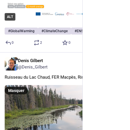
ALT
#
GlobalWarming
#
ClimateChange
#
ENSO
…et 3 de plus
0
2
0
Denis Gilbert
6 juil. 2025
@
Denis_Gilbert
Ruisseau du Lac Chaud, FER Macpès, Rimouski.
Masquer