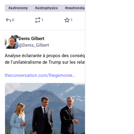
#
astronomy
#
astrophysics
#
neutronstar
…et 2 de plus
0
1
1
Denis Gilbert
21 juil. 2025
@
Denis_Gilbert
Analyse éclairante à propos des conséquences à long terme 
de l'unilatéralisme de Trump sur les relations internationales. 
theconversation.com/lhegemonie