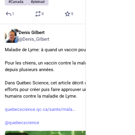
#
Canada
#
pleinair
1
0
5
Denis Gilbert
17 mai 2025
@
Denis_Gilbert
Maladie de Lyme: à quand un vaccin pour les humains?
Pour les chiens, un vaccin contre la maladie de Lyme existe 
depuis plusieurs années. 
Dans Québec Science, cet article décrit où en sont rendus les 
efforts pour créer puis faire approuver un vaccin pour les 
humains contre la maladie de Lyme.
quebecscience.qc.ca/sante/mala
@
quebecscience