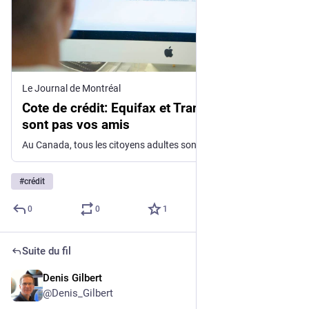
Le Journal de Montréal
Cote de crédit: Equifax et TransUnion ne
sont pas vos amis
Au Canada, tous les citoyens adultes sont assujettis à un drôle de système d’évaluation de leur dette de crédit.
#
crédit
0
0
1
Suite du fil
Denis Gilbert
2 juin 2025
@
Denis_Gilbert