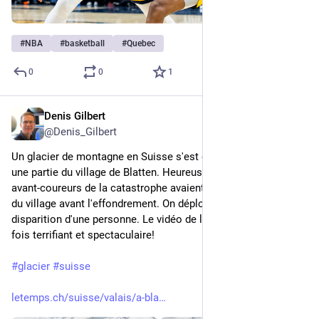
#
NBA
#
basketball
#
Quebec
0
0
1
Denis Gilbert
29 mai 2025
@
Denis_Gilbert
Un glacier de montagne en Suisse s'est effondré et a détruit 
une partie du village de Blatten. Heureusement, des signes 
avant-coureurs de la catastrophe avaient mené à l'évacuation 
du village avant l'effondrement. On déplore néanmoins la 
disparition d'une personne. Le vidéo de l'éboulement est à la 
fois terrifiant et spectaculaire!
#
glacier
#
suisse
letemps.ch/suisse/valais/a-bla