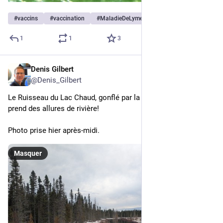
#
vaccins
#
vaccination
#
MaladieDeLyme
…et 3 de plus
1
1
3
Denis Gilbert
25 avr. 2025
@
Denis_Gilbert
Le Ruisseau du Lac Chaud, gonflé par la fonte des neiges, 
prend des allures de rivière! 
Photo prise hier après-midi.
Masquer