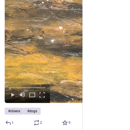
#
chiens
#
dogs
1
2
9