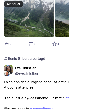
Masquer
0
3
4
Denis Gilbert
a partagé
Eve Christian
24 mai 2025
@
evechristian
La saison des ouragans dans l'Atlantique débute le 1er juin... 
À quoi s'attendre?
J'en ai parlé à @dessinemoi un matin: 
tr.ee/KMQhRa4evU
illustrations via 
@
noaaclimate