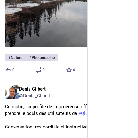
#
Nature
#
Photographie
0
0
4
Denis Gilbert
17 avr. 2025
@
Denis_Gilbert
Ce matin, j'ai profité de la généreuse offre de 
@
meadmin
 de 
prendre le pouls des utilisateurs de 
#
Qlub
. 
Conversation très cordiale et instructive avec Philippe!