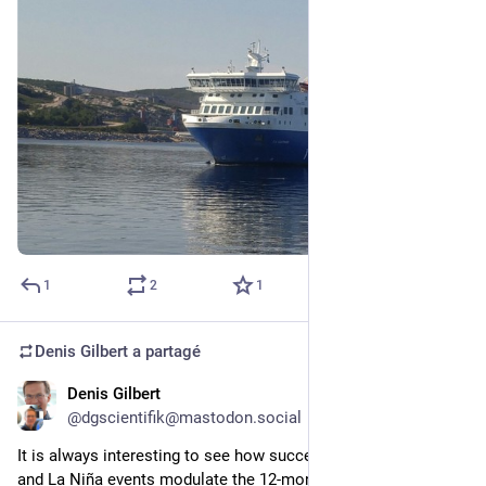
1
2
1
Denis Gilbert
a partagé
Denis Gilbert
9 juil. 2025
@
dgscientifik@mastodon.social
It is always interesting to see how successive El Niño events 
and La Niña events modulate the 12-month average global 