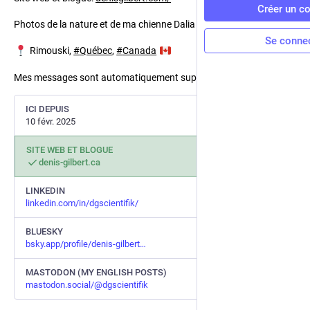
Créer un c
Photos de la nature et de ma chienne Dalia
Se conne
Rimouski,
#
Québec
,
#
Canada
Mes messages sont automatiquement supprimés après 2 ans.
ICI DEPUIS
10 févr. 2025
SITE WEB ET BLOGUE
denis-gilbert.ca
LINKEDIN
linkedin.com/in/dgscientifik/
BLUESKY
bsky.app/profile/denis-gilbert
MASTODON (MY ENGLISH POSTS)
mastodon.social/@dgscientifik