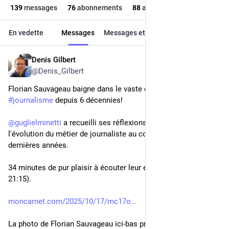
139
messages
76
abonnements
88
abonné·e·s
En vedette
Messages
Messages et réponses
Médias
Denis Gilbert
17 oct. 2025
@
Denis_Gilbert
Florian Sauvageau baigne dans le vaste écosystème du 
#
journalisme
 depuis 6 décennies! 
@
guglielminetti
 a recueilli ses réflexions éclairantes sur 
l'évolution du métier de journaliste au cours des soixante 
dernières années.
34 minutes de pur plaisir à écouter leur entretien (début à 
21:15).
moncarnet.com/2025/10/17/mc17o
La photo de Florian Sauvageau ici-bas provient d'un reportage 