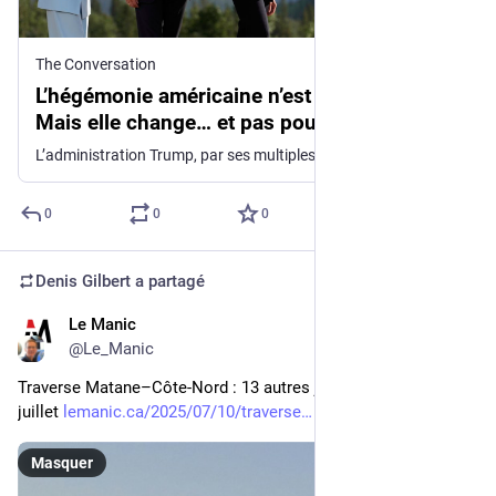
The Conversation
L’hégémonie américaine n’est pas morte.
Mais elle change… et pas pour le mieux
L’administration Trump, par ses multiples déclarations et décisions, rompt avec l’hégémonie américaine qui a longtemps structuré l’ordre international. Le pays en sortira affaibli.
0
0
0
Denis Gilbert
a partagé
Le Manic
10 juil. 2025
@
Le_Manic
Traverse Matane–Côte-Nord : 13 autres jours de grève en 
juillet 
lemanic.ca/2025/07/10/traverse
Masquer