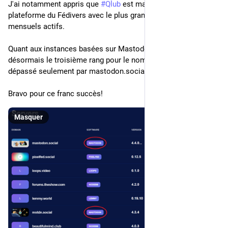
J'ai notamment appris que 
#
Qlub
 est maintenant la huitième 
plateforme du Fédivers avec le plus grand nombre d'usagers 
mensuels actifs. 
Quant aux instances basées sur Mastodon, 
#
Qlub
 occupe 
désormais le troisième rang pour le nombre d'usagers actifs, 
dépassé seulement par mastodon.social et mstdn.social.
Bravo pour ce franc succès!
Masquer