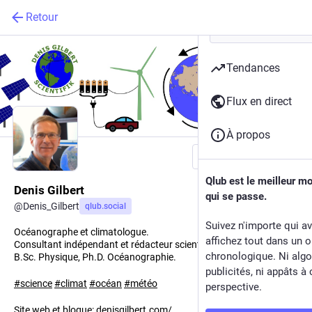
Retour
Tendances
Flux en direct
À propos
Suivre
Qlub est le meilleur m
Denis Gilbert
qui se passe.
@
Denis_Gilbert
qlub.social
Suivez n'importe qui a
Océanographe et climatologue.
affichez tout dans un o
Consultant indépendant et rédacteur scientifique.
chronologique. Ni algo
B.Sc. Physique, Ph.D. Océanographie.
publicités, ni appâts à 
#
science
#
climat
#
océan
#
météo
perspective.
Site web et blogue:
denisgilbert.com/