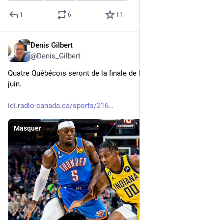
1
6
11
Denis Gilbert
2 juin 2025
*
@
Denis_Gilbert
Quatre Québécois seront de la finale de la NBA qui débute le 5 
juin.
ici.radio-canada.ca/sports/216
Masquer