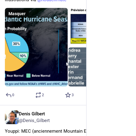
Masquer
0
2
3
Denis Gilbert
17 mai 2025
@
Denis_Gilbert
Youppi: MEC (anciennement Mountain Equipment Co-op) 