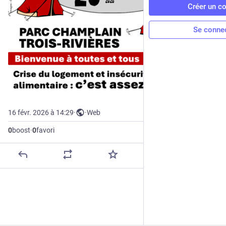
Créer un c
Se conne
16 févr. 2026 à 14:29
·
·
Web
0
boost
·
0
favori