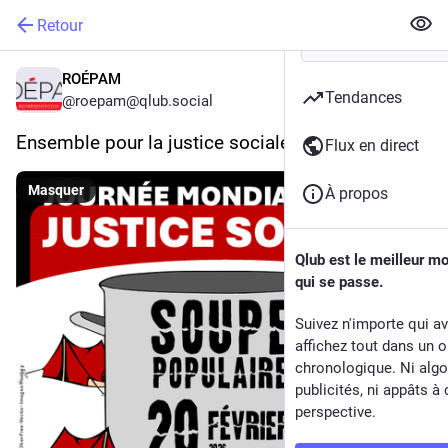
Retour
ROÉPAM
Tendances
@
roepam@qlub.social
Ensemble pour la justice sociale!
Flux en direct
Masquer
À propos
Qlub est le meilleur m
qui se passe.
Suivez n'importe qui a
affichez tout dans un o
chronologique. Ni algo
publicités, ni appâts à 
perspective.