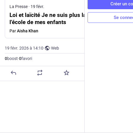
Créer un c
La Presse
·
19 févr.
Loi et laïcité Je ne suis plus la bienvenue à
Se conne
l’école de mes enfants
Par
Aisha Khan
19 févr. 2026 à 14:10
·
·
Web
0
boost
·
0
favori