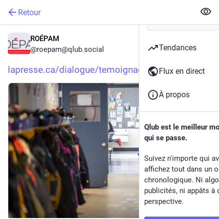
Retour
ROÉPAM
Tendances
@
roepam@qlub.social
lapresse.ca/dialogue/temoignag
Flux en direct
À propos
Qlub est le meilleur m
qui se passe.
Suivez n'importe qui a
affichez tout dans un o
chronologique. Ni algo
publicités, ni appâts à 
perspective.