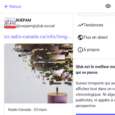
Retour
ROÉPAM
Tendances
@
roepam@qlub.social
ici.radio-canada.ca/info/long-
Flux en direct
À propos
Qlub est le meilleur m
qui se passe.
Suivez n'importe qui a
affichez tout dans un o
chronologique. Ni algo
publicités, ni appâts à 
perspective.
Radio-Canada
·
25 mars