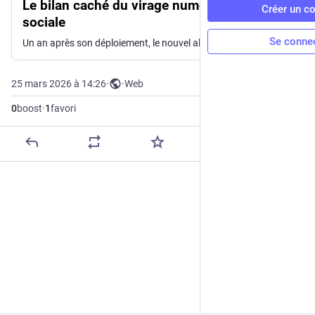
Le bilan caché du virage numérique de l’aide
Créer un c
sociale
Se conne
Un an après son déploiement, le nouvel algorithme de l'aide sociale s'est transformé en une machine insensible qui aggrave la précarité et multiplie les drames.
25 mars 2026 à 14:26
·
·
Web
0
boost
·
1
favori