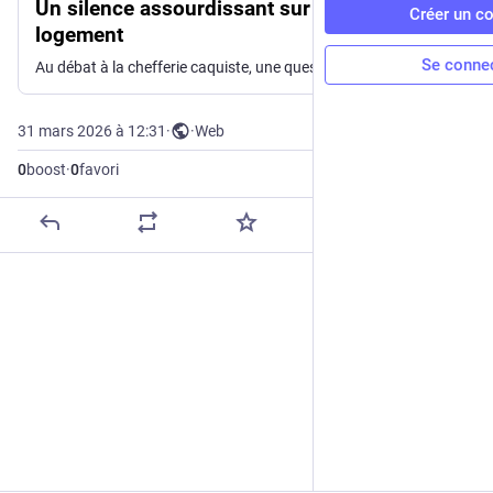
Un silence assourdissant sur la crise du
Créer un c
logement
Se conne
Au débat à la chefferie caquiste, une question a porté sur la crise du logement, mais les deux candidats ont surtout parlé d’accès à la propriété.
31 mars 2026 à 12:31
·
·
Web
0
boost
·
0
favori